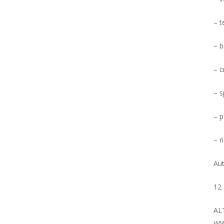
– t
– b
– c
– s
– p
– r
Aut
12 
AL
WW