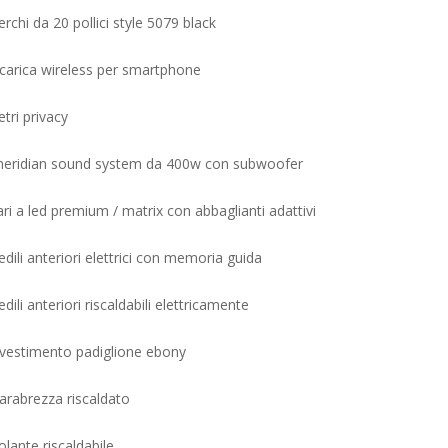
erchi da 20 pollici style 5079 black
icarica wireless per smartphone
etri privacy
meridian sound system da 400w con subwoofer
ari a led premium / matrix con abbaglianti adattivi
edili anteriori elettrici con memoria guida
edili anteriori riscaldabili elettricamente
ivestimento padiglione ebony
arabrezza riscaldato
olante riscaldabile