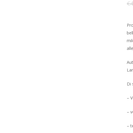
€
4
Pro
be
mil
all
Aut
La
Di 
– 
– v
– t