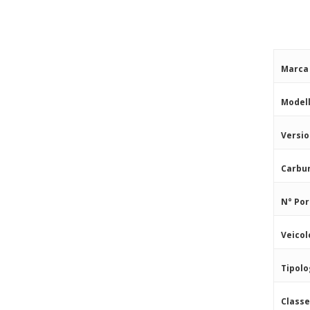
Marca
Model
Versi
Carbu
N° Por
Veicol
Tipolo
Class