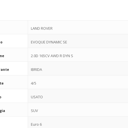
LAND ROVER
EVOQUE DYNAMIC SE
lo
2.0D 165CV AWD R DYN S
one
IBRIDA
rante
4/5
te
USATO
o
SUV
gia
Euro 6
e