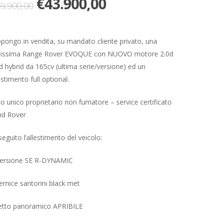
Il
Il
€
43.900,00
9.900,00
prezzo
prezzo
originale
attuale
pongo in vendita, su mandato cliente privato, una
era:
è:
llissima Range Rover EVOQUE con NUOVO motore 2.0d
€49.900,00.
€43.900,00.
d hybrid da 165cv (ultima serie/versione) ed un
estimento full optional.
o unico proprietario non fumatore – service certificato
nd Rover
seguito l’allestimento del veicolo:
Versione SE R-DYNAMIC
ernice santorini black met
etto panoramico APRIBILE