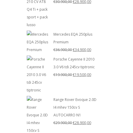
Il
Il
€
30.900,00
€
28.900,00
prezzo
prezzo
originale
attuale
era:
è:
€30.900,00.
€28.900,00.
Mercedes EQA 250plus
Premium
Il
Il
€
36.900,00
€
34.900,00
prezzo
prezzo
Porsche Cayenne II 2010
originale
attuale
3.0 V6 tdi 245cv tiptronic
era:
è:
Il
Il
€
19.900,00
€
19.500,00
€36.900,00.
€34.900,00.
prezzo
prezzo
originale
attuale
era:
è:
Range Rover Evoque 2.0D
€19.900,00.
€19.500,00.
I4 mhev 150cv S
AUTOCARRO N1
Il
Il
€
29.900,00
€
28.900,00
prezzo
prezzo