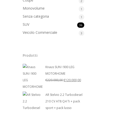
Coupè
2
Monovolume
1
Senza categoria
1
SUV
36
Veicolo Commerciale
3
Prodotti
Hit enter to search or ESC to close
Knaus SUN I 900 LEG
MOTORHOME
Il
Il
€
220.000,00
€
120.000,00
prezzo
prezzo
originale
attuale
AR Stelvio 2.2 Turbodiesel
era:
è:
210 CV AT8 Q4 Ti + pack
€220.000,00.
€120.000,00.
sport + pack lusso