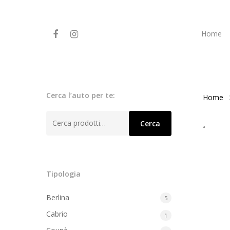
Home
Cerca l’auto per te:
Home
Cerca:
Cerca
Tipologia
Berlina
5
Cabrio
1