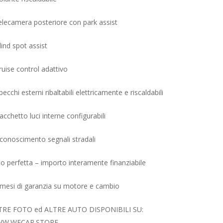
elecamera posteriore con park assist
lind spot assist
ruise control adattivo
pecchi esterni ribaltabili elettricamente e riscaldabili
acchetto luci interne configurabili
iconoscimento segnali stradali
o perfetta – importo interamente finanziabile
mesi di garanzia su motore e cambio
TRE FOTO ed ALTRE AUTO DISPONIBILI SU:
W.WECAR.STORE