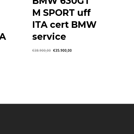
BMW 630GT
M SPORT uff
ITA cert BMW
TA
service
Il
Il
€
38.900,00
€
35.900,00
prezzo
prezzo
originale
attuale
era:
è:
€38.900,00.
€35.900,00.
00.