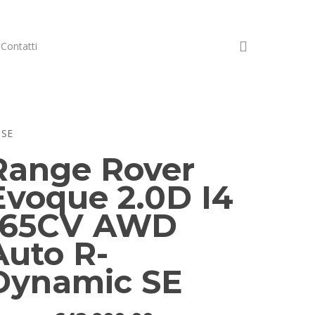
Contatti
 SE
Range Rover
Evoque 2.0D I4
165CV AWD
Auto R-
Dynamic SE