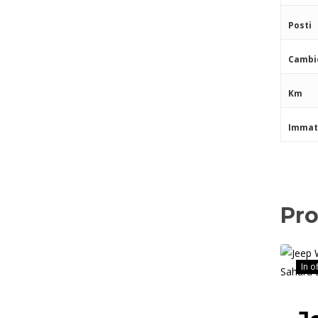
Posti
Cambi
Km
Immat
Pro
In o