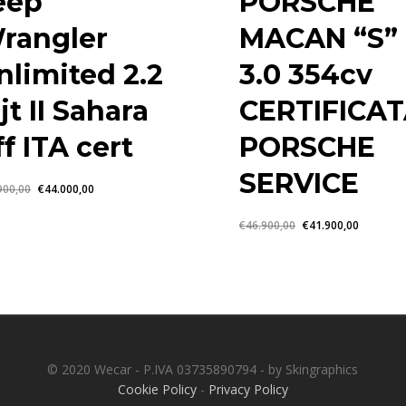
eep
PORSCHE
rangler
MACAN “S”
nlimited 2.2
3.0 354cv
jt II Sahara
CERTIFICA
ff ITA cert
PORSCHE
SERVICE
Il
Il
900,00
€
44.000,00
prezzo
prezzo
Il
Il
€
46.900,00
€
41.900,00
originale
attuale
prezzo
prezzo
era:
è:
originale
attuale
€47.900,00.
€44.000,00.
era:
è:
€46.900,00.
€41.900,
© 2020 Wecar - P.IVA 03735890794 - by Skingraphics
Cookie Policy
-
Privacy Policy